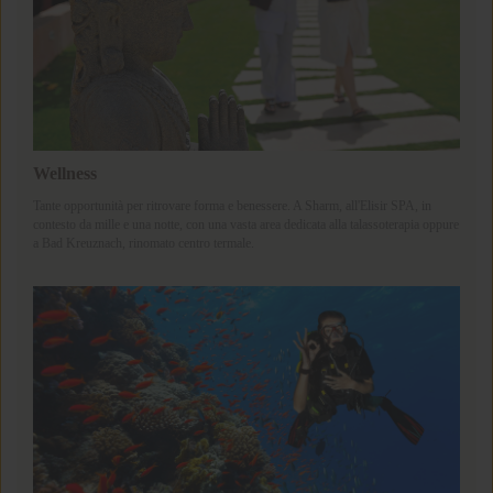
Wellness
Tante opportunità per ritrovare forma e benessere. A Sharm, all'Elisir SPA, in
contesto da mille e una notte, con una vasta area dedicata alla talassoterapia oppure
a Bad Kreuznach, rinomato centro termale.